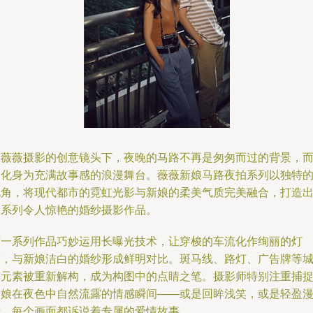
在薇薇摄影的创意镜头下，夜晚的马路不再是匆匆而过的背景，
是化身为充满故事感的浪漫舞台。薇薇新娘马路夜拍系列以独特
视角，将现代都市的霓虹光影与新娘的柔美气质完美融合，打造
一系列令人惊艳的婚纱摄影作品。
这一系列作品巧妙运用长曝光技术，让穿梭的车流化作绚丽的灯
带，与新娘洁白的婚纱形成鲜明对比。斑马线、路灯、广告牌等
市元素被重新解构，成为构图中的点睛之笔。摄影师特别注重捕
新娘在夜色中自然流露的情感瞬间——或是回眸浅笑，或是轻盈
步，每个画面都诉说着专属的爱情故事。