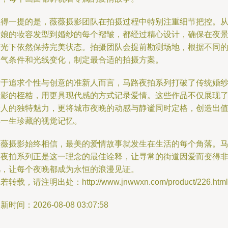
值得一提的是，薇薇摄影团队在拍摄过程中特别注重细节把控。
新娘的妆容发型到婚纱的每个褶皱，都经过精心设计，确保在夜
灯光下依然保持完美状态。拍摄团队会提前勘测场地，根据不同
天气条件和光线变化，制定最合适的拍摄方案。
对于追求个性与创意的准新人而言，马路夜拍系列打破了传统婚
摄影的桎梏，用更具现代感的方式记录爱情。这些作品不仅展现
新人的独特魅力，更将城市夜晚的动感与静谧同时定格，创造出
得一生珍藏的视觉记忆。
薇薇摄影始终相信，最美的爱情故事就发生在生活的每个角落。
路夜拍系列正是这一理念的最佳诠释，让寻常的街道因爱而变得
凡，让每个夜晚都成为永恒的浪漫见证。
若转载，请注明出处：http://www.jnwwxn.com/product/226.html
新时间：2026-08-08 03:07:58