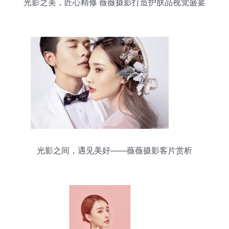
光影之美，匠心精修 薇薇摄影打造护肤品视觉盛宴
光影之间，遇见美好——薇薇摄影客片赏析