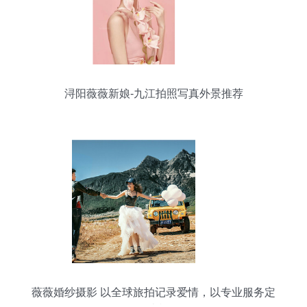
浔阳薇薇新娘-九江拍照写真外景推荐
薇薇婚纱摄影 以全球旅拍记录爱情，以专业服务定