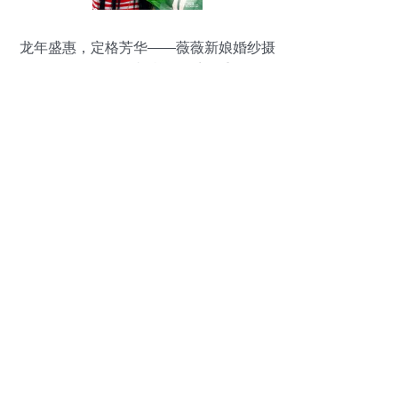
龙年盛惠，定格芳华——薇薇新娘婚纱摄
影599元个人写真特价套系隆重登场