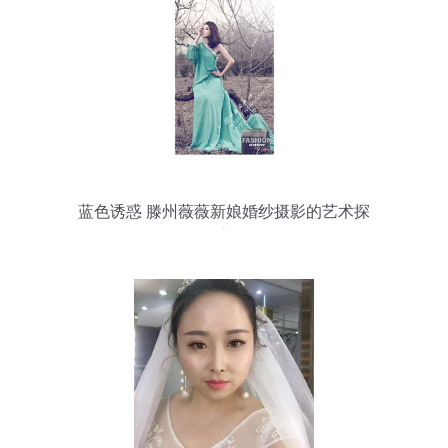
蓝色诱惑 滕州薇薇新娘婚纱摄影的艺术探
索