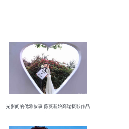
光影间的优雅叙事 薇薇新娘高端摄影作品
赏析