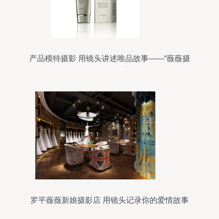
产品模特摄影 用镜头讲述唯品故事——“薇薇摄
影”独到之美
罗平薇薇新娘摄影店 用镜头记录你的爱情故事