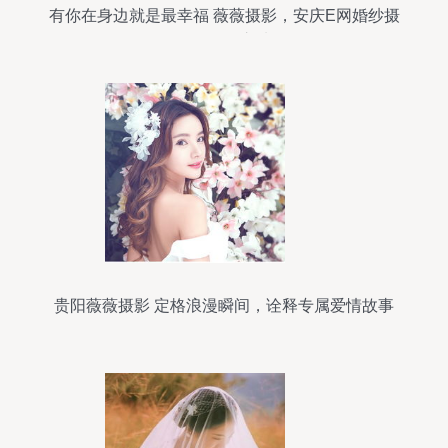
有你在身边就是最幸福 薇薇摄影，安庆E网婚纱摄
影的不二之选
贵阳薇薇摄影 定格浪漫瞬间，诠释专属爱情故事