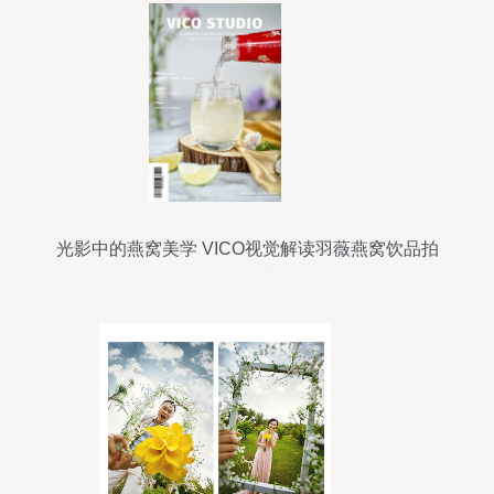
光影中的燕窝美学 VICO视觉解读羽薇燕窝饮品拍
摄智慧