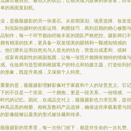
户流露出最自然、最动人的状态，让镜头成为故事的讲述者，而
简单的画面复刻机。
专业，是薇薇摄影的另一块基石。从前期策划、场景选择、妆发
型，到实际拍摄时的光影运用、构图技巧，再到后期的精心修图
成品制作，每一个环节都由经验丰富的团队严格把控。摄影师们
仅拥有精湛的技术，更具备一双发现美的眼睛和一颗感知情感的
心。他们擅长运用自然光与人造光的结合，营造出或柔和、或鲜
明、或富有戏剧性的画面氛围，让每一张照片都拥有独特的情绪
质感。化妆师与造型师则根据客户的特点和拍摄主题，打造恰到
处的形象，既提升美感，又保留个人特质。
更重要的是，薇薇摄影理解影像对于家庭和个人的珍贵意义。它
录下的不仅是一个笑容、一个拥抱，更是一段关系、一份情感、
个时代的记忆。因此，在成品交付上，薇薇摄影也力求完美，提
多种高品质的相册、相框及数码产品选择，确保这些承载着爱与
忆的影像能够以最美的形式被珍藏和传承。
在薇薇摄影的世界里，每一次快门按下，都是对生命的一次礼赞