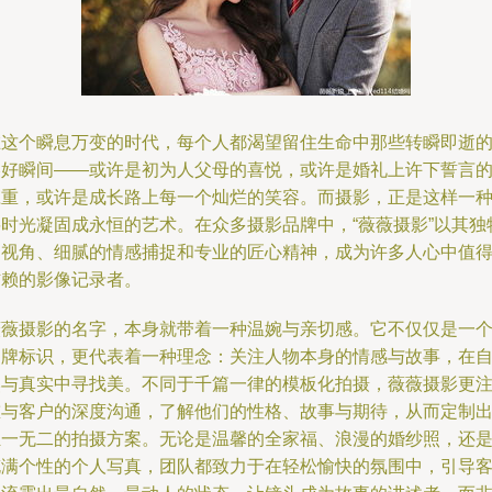
在这个瞬息万变的时代，每个人都渴望留住生命中那些转瞬即逝
美好瞬间——或许是初为人父母的喜悦，或许是婚礼上许下誓言
庄重，或许是成长路上每一个灿烂的笑容。而摄影，正是这样一
将时光凝固成永恒的艺术。在众多摄影品牌中，“薇薇摄影”以其独
的视角、细腻的情感捕捉和专业的匠心精神，成为许多人心中值
信赖的影像记录者。
薇薇摄影的名字，本身就带着一种温婉与亲切感。它不仅仅是一
品牌标识，更代表着一种理念：关注人物本身的情感与故事，在
然与真实中寻找美。不同于千篇一律的模板化拍摄，薇薇摄影更
重与客户的深度沟通，了解他们的性格、故事与期待，从而定制
独一无二的拍摄方案。无论是温馨的全家福、浪漫的婚纱照，还
充满个性的个人写真，团队都致力于在轻松愉快的氛围中，引导