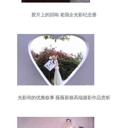
胶片上的回响 老国企光影纪念册
光影间的优雅叙事 薇薇新娘高端摄影作品赏析