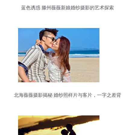
蓝色诱惑 滕州薇薇新娘婚纱摄影的艺术探索
北海薇薇摄影揭秘 婚纱照样片与客片，一字之差背
后的真实距离