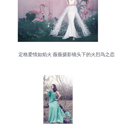
定格爱情如焰火 薇薇摄影镜头下的火烈鸟之恋