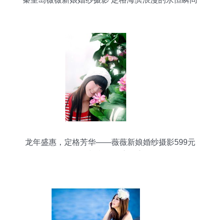
龙年盛惠，定格芳华——薇薇新娘婚纱摄影599元
个人写真特价套系隆重登场