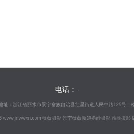
电话：-
地址：浙江省丽水市景宁畲族自治县红星街道人民中路125号二
26
www.jnwwxn.com
薇薇摄影
景宁薇薇新娘婚纱摄影
薇薇摄影