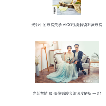
光影中的燕窝美学 VICO视觉解读羽薇燕窝
饮品拍摄智慧
光影留情 薇·映像婚纱套组深度解析 — 纪
念每刻唯一