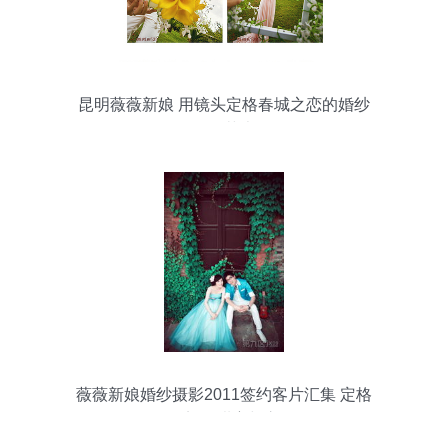
昆明薇薇新娘 用镜头定格春城之恋的婚纱
摄影艺术
薇薇新娘婚纱摄影2011签约客片汇集 定格
那一刻的甜蜜与永恒