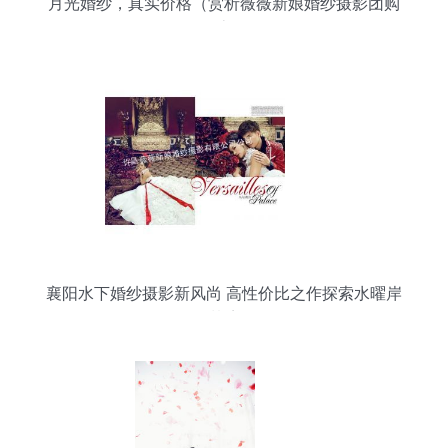
月光婚纱，真实价格（赏析薇薇新娘婚纱摄影团购
优惠）
襄阳水下婚纱摄影新风尚 高性价比之作探索水曜岸
梦境