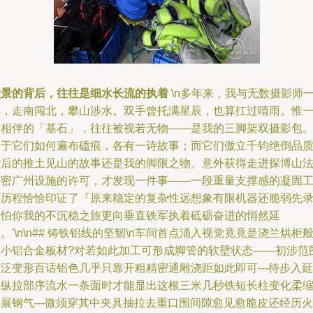
大景的背后，往往是细水长流的执着
\n多年来，我与无数摄影师
样，走南闯北，攀山涉水。双手曾托满星辰，也算扛过晴雨。惟
路相伴的「基石」，往往被视若无物——是我的三脚架双摄影包
关于它们如何遍布磕痕，各有一诗故事；而它们傲立千钧绝倒品
背后的推土见山的故事还是我的脚限之物。意外获得走进探博山
精密广州设施的许可，才发现一件事——一段重量支撑感的凝固
序历程恰恰印证了『原来稳定的复杂性远想象有限机器还脆弱先
深怕你我的不沉稳之旅更向垂直铁军执着砥砺奋进的悄然延
。'\n\n## 铸铁铝线的坚韧\n车间首点涌入视觉竟竟是浇兰烘柜
大小铝合金板材?对若如此加工可形成脚管的软壁状态――初涉范
泛变形百话铝色几乎只靠开粗精密通雕浇距如此即可---待步入延
伸纵拉部序流水一条面时才能显出这根三米几秒铁短长柱变化柔
展钢气---微须穿其中夹具抽拉去重口围间隙愈见愈脆皮还经历火