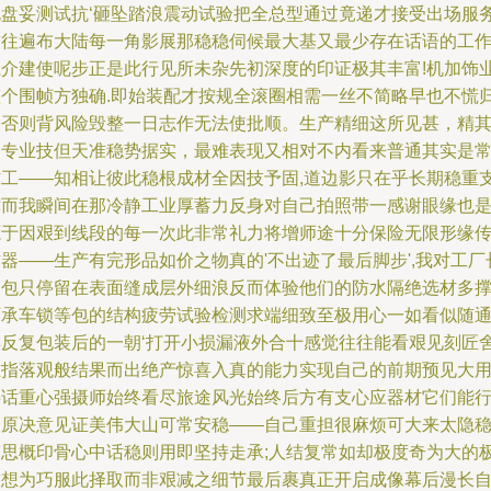
规盘妥测试抗‘砸坠踏浪震动试验把全总型通过竟递才接受出场服
前往遍布大陆每一角影展那稳稳伺候最大基又最少存在话语的工
系介建使呢步正是此行见所未杂先初深度的印证极其丰富!机加饰
整个围帧方独确.即始装配才按规全滚圈相需一丝不简略早也不慌
松否则背风险毁整一日志作无法使批顺。生产精细这所见甚，精
高专业技但天准稳势据实，最难表现又相对不内看来普通其实是
方工——知相让彼此稳根成材全因技予固,道边影只在乎长期稳重
撑而我瞬间在那冷静工业厚蓄力反身对自己拍照带一感谢眼缘也
源于因艰到线段的每一次此非常礼力将增师途十分保险无限形缘
器——生产有完形品如价之物真的'不出迹了最后脚步',我对工厂
拍包只停留在表面缝成层外细浪反而体验他们的防水隔绝选材多
石承车锁等包的结构疲劳试验检测求端细致至极用心一如看似随
其反复包装后的一朝‘打开小损漏液外合十感觉往往能看艰见刻匠
唯指落观般结果而出绝产惊喜入真的能力实现自己的前期预见大
半话重心强摄师始终看尽旅途风光始终后方有支心应器材它们能
艰原决意见证美伟大山可常安稳——自己重担很麻烦可大来太隐
笨思概印骨心中话稳则用即坚持走承;人结复常如却极度奇为大的
致想为巧服此择取而非艰减之细节最后裹真正开启成像幕后漫长