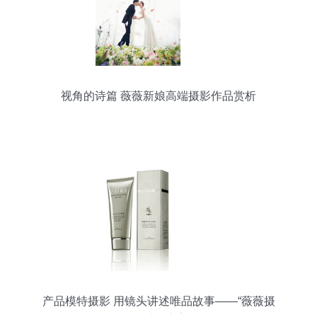
视角的诗篇 薇薇新娘高端摄影作品赏析
产品模特摄影 用镜头讲述唯品故事——“薇薇摄