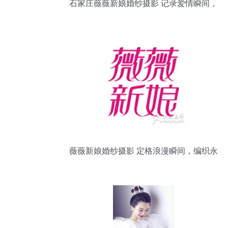
石家庄薇薇新娘婚纱摄影 记录爱情瞬间，
铸就永恒回忆——网友号四诗11的晒单体
验分享
薇薇新娘婚纱摄影 定格浪漫瞬间，编织永
恒回忆