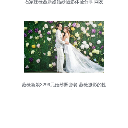
石家庄薇薇新娘婚纱摄影体验分享 网友
lash2晒单记录
薇薇新娘3299元婚纱照套餐 薇薇摄影的性
价比之选