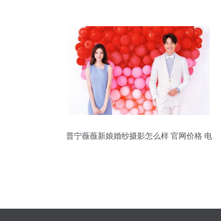
普宁薇薇新娘婚纱摄影怎么样 官网价格 电
话 婚礼纪