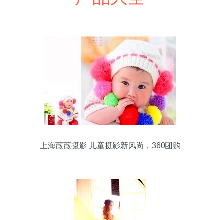
上海薇薇摄影 儿童摄影新风尚，360团购
导航里的品质之选