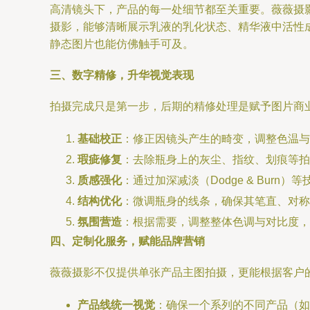
高清镜头下，产品的每一处细节都至关重要。薇薇摄
摄影，能够清晰展示乳液的乳化状态、精华液中活性
静态图片也能仿佛触手可及。
三、数字精修，升华视觉表现
拍摄完成只是第一步，后期的精修处理是赋予图片商
基础校正
：修正因镜头产生的畸变，调整色温与
瑕疵修复
：去除瓶身上的灰尘、指纹、划痕等拍
质感强化
：通过加深减淡（Dodge & Bu
结构优化
：微调瓶身的线条，确保其笔直、对称
氛围营造
：根据需要，调整整体色调与对比度，
四、定制化服务，赋能品牌营销
薇薇摄影不仅提供单张产品主图拍摄，更能根据客户
产品线统一视觉
：确保一个系列的不同产品（如