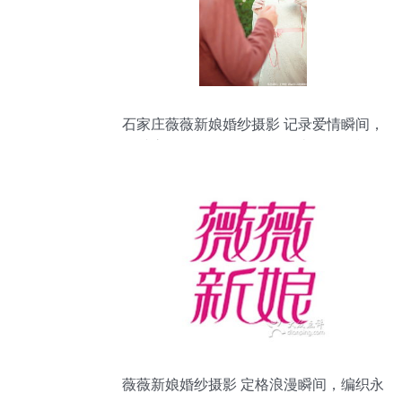
石家庄薇薇新娘婚纱摄影 记录爱情瞬间，
铸就永恒回忆——网友号四诗11的晒单体
验分享
薇薇新娘婚纱摄影 定格浪漫瞬间，编织永