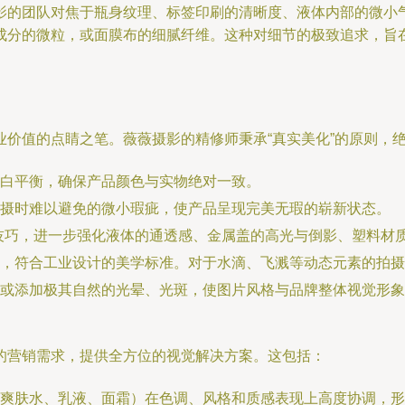
影的团队对焦于瓶身纹理、标签印刷的清晰度、液体内部的微小
成分的微粒，或面膜布的细腻纤维。这种对细节的极致追求，旨在
业价值的点睛之笔。薇薇摄影的精修师秉承“真实美化”的原则，
白平衡，确保产品颜色与实物绝对一致。
摄时难以避免的微小瑕疵，使产品呈现完美无瑕的崭新状态。
rn）等技巧，进一步强化液体的通透感、金属盖的高光与倒影、塑
，符合工业设计的美学标准。对于水滴、飞溅等动态元素的拍摄
或添加极其自然的光晕、光斑，使图片风格与品牌整体视觉形象
的营销需求，提供全方位的视觉解决方案。这包括：
爽肤水、乳液、面霜）在色调、风格和质感表现上高度协调，形