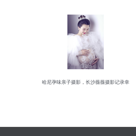
恒回忆
哈尼孕味亲子摄影，长沙薇薇摄影记录幸
福时光