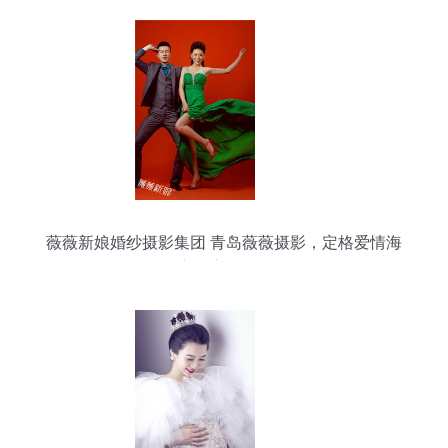
薇薇新娘婚纱摄影集团 青岛薇薇摄影，定格爱情海
滨的浪漫瞬间