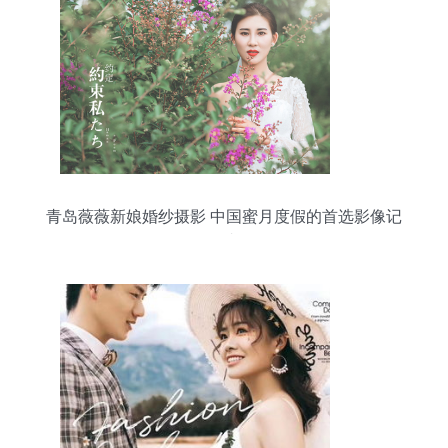
青岛薇薇新娘婚纱摄影 中国蜜月度假的首选影像记
录者