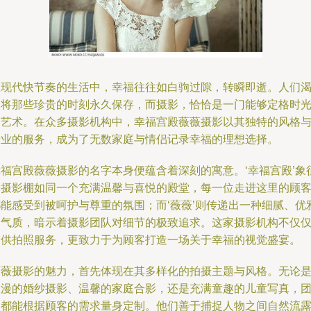
在现代快节奏的生活中，幸福往往如白驹过隙，转瞬即逝。人们
望将那些珍贵的时刻永久保存，而摄影，恰恰是一门能够定格时
的艺术。在众多摄影机构中，幸福宫殿薇薇摄影以其独特的风格
专业的服务，成为了无数家庭与情侣记录幸福的理想选择。
幸福宫殿薇薇摄影的名字本身便蕴含着深刻的寓意。‘幸福宫殿’象
着摄影棚如同一个充满温馨与喜悦的殿堂，每一位走进这里的顾
都能感受到被呵护与尊重的氛围；而‘薇薇’则传递出一种细腻、优
的气质，暗示着摄影团队对细节的极致追求。这家摄影机构不仅
提供拍照服务，更致力于为顾客打造一场关于幸福的视觉盛宴。
薇薇摄影的魅力，首先体现在其多样化的拍摄主题与风格。无论
浪漫的婚纱摄影、温馨的家庭合影，还是充满童趣的儿童写真，
队都能根据顾客的需求量身定制。他们善于捕捉人物之间自然流