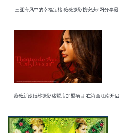
三亚海风中的幸福定格 薇薇摄影携安庆e网分享最
新外景客照，祝福Mr.陶&Ms.叶新婚快乐
薇薇新娘婚纱摄影诸暨店加盟项目 在诗画江南开启
您的创业梦想