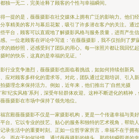
片都独一无二，完美诠释了顾客的个性与幸福瞬间。
值得一提的是，薇薇摄影在社交媒体上拥有广泛的影响力。他们
常分享精美的客片与幕后花絮，吸引了许多潜在客户的关注。通
这些平台，顾客可以直观地了解摄影风格与服务质量，进而产生
任感。一位老顾客在评论中写道：‘在薇薇摄影，我不仅拍到了梦
以求的婚纱照，还感受到了团队的用心。每一张照片都让我回忆
拍摄时的快乐，这真的是幸福的见证。’
摄影行业竞争激烈，薇薇摄影也面临着挑战，如如何持续创新风
格、应对顾客多样化的需求等。对此，团队通过定期培训、引入
潮拍摄理念来保持活力。例如，近年来，他们推出了‘自然光摄
’和‘纪实风格’系列，深受年轻群体欢迎。这种不断进化的精神，
得薇薇摄影在市场中保持了领先地位。
幸福宫殿薇薇摄影不仅是一家摄影机构，更是一个传递幸福与美
的平台。它以专业的技艺、贴心的服务和独特的艺术视角，帮助
们记录生活中的重要时刻。正如一位哲学家所言，幸福不在于拥
多少，而在于如何珍惜。通过薇薇摄影的镜头，那些转瞬即逝的