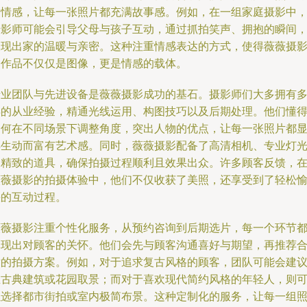
的情感，让每一张照片都充满故事感。例如，在一组家庭摄影中
摄影师可能会引导父母与孩子互动，通过抓拍笑声、拥抱的瞬间
呈现出家的温暖与亲密。这种注重情感表达的方式，使得薇薇摄
的作品不仅仅是图像，更是情感的载体。
专业团队与先进设备是薇薇摄影成功的基石。摄影师们大多拥有
年的从业经验，精通光线运用、构图技巧以及后期处理。他们懂
如何在不同场景下调整角度，突出人物的优点，让每一张照片都
得生动而富有艺术感。同时，薇薇摄影配备了高清相机、专业灯
和精致的道具，确保拍摄过程顺利且效果出众。许多顾客反馈，
薇薇摄影的拍摄体验中，他们不仅收获了美照，还享受到了轻松
快的互动过程。
薇薇摄影注重个性化服务，从预约咨询到后期选片，每一个环节
体现出对顾客的关怀。他们会先与顾客沟通喜好与期望，再推荐
适的拍摄方案。例如，对于追求复古风格的顾客，团队可能会建
在古典建筑或花园取景；而对于喜欢现代简约风格的年轻人，则
以选择都市街拍或室内极简布景。这种定制化的服务，让每一组