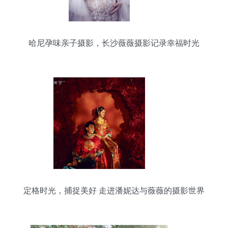
哈尼孕味亲子摄影，长沙薇薇摄影记录幸福时光
定格时光，捕捉美好 走进潘妮达与薇薇的摄影世界