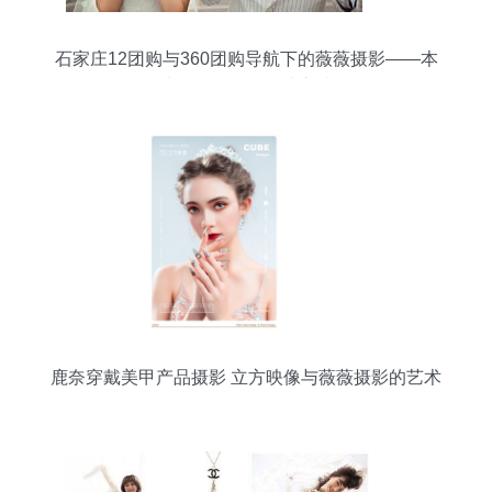
石家庄12团购与360团购导航下的薇薇摄影——本
地团购摄影的便捷之选
鹿奈穿戴美甲产品摄影 立方映像与薇薇摄影的艺术
融合