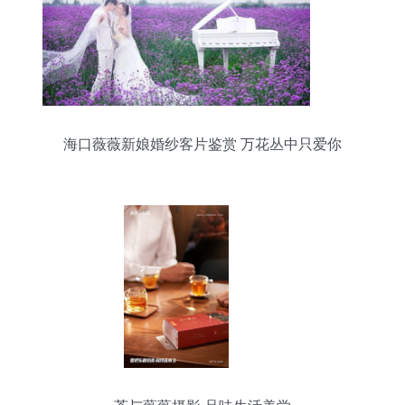
海口薇薇新娘婚纱客片鉴赏 万花丛中只爱你